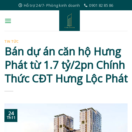
Skip
Hỗ trợ 24/7- Phòng kinh doanh
0901 82 85 86
to
content
TIN TỨC
Bán dự án căn hộ Hưng
Phát từ 1.7 tỷ/2pn Chính
Thức CĐT Hưng Lộc Phát
24
Th11