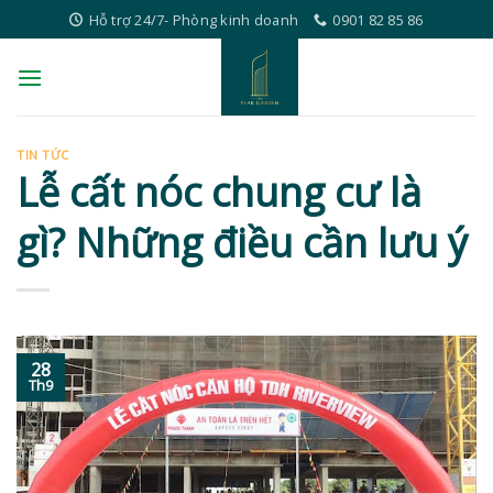
Skip
Hỗ trợ 24/7- Phòng kinh doanh
0901 82 85 86
to
content
TIN TỨC
Lễ cất nóc chung cư là
gì? Những điều cần lưu ý
28
Th9