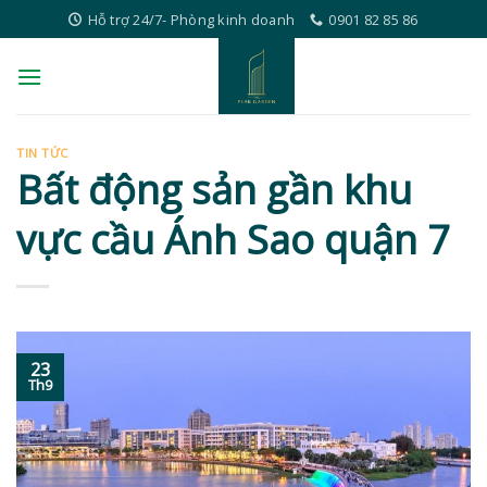
Skip
Hỗ trợ 24/7- Phòng kinh doanh
0901 82 85 86
to
content
TIN TỨC
Bất động sản gần khu
vực cầu Ánh Sao quận 7
23
Th9