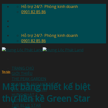
Skip
Hỗ trợ 24/7- Phòng kinh doanh
to
0901 82 85 86
content
Hỗ trợ 24/7- Phòng kinh doanh
0901 82 85 86
TRANG CHỦ
Tin tức
GIỚI THIỆU
THE PEAK GARDEN
Mặt bằng thiết kế biệt
SUMMERLAND MŨI NÉ
THE GOLDEN STAR
HƯNG PHÁT 2
thự liền kề Green Star
HƯNG PHÁT
THE BLUE STAR