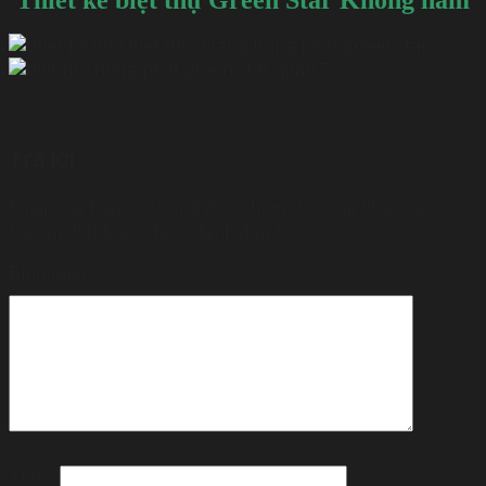
Trả lời
Email của bạn sẽ không được hiển thị công khai.
Các
trường bắt buộc được đánh dấu
*
Bình luận
*
Tên
*