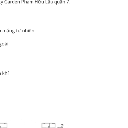
Sky Garden Phạm Hữu Lầu quận 7.
n nắng tự nhiên:
goài
 khí