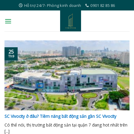
Skip
Hỗ trợ 24/7- Phòng kinh doanh
0901 82 85 86
to
content
25
Th9
SC Vivocity ở đâu? Tiềm năng bất động sản gần SC Vivocity
Có thể nói, thị trường bất động sản tại quận 7 đang hot nhất trên
[...]