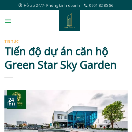
Skip
Hỗ trợ 24/7- Phòng kinh doanh
0901 82 85 86
to
content
TIN TỨC
Tiến độ dự án căn hộ
Green Star Sky Garden
24
Th11