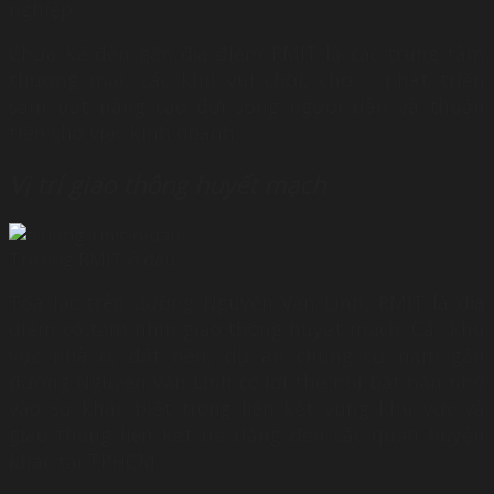
nghiệp.
Chưa kể đến gần địa điểm RMIT là các trung tâm
thương mại, các khu vui chơi, chợ,… phát triển
sầm uất nâng cao đời sống người dân và thuận
tiện cho việc kinh doanh.
Vị trí giao thông huyết mạch
Trường RMIT ở đâu?
Tọa lạc trên đường Nguyễn Văn Linh, RMIT là địa
điểm có tầm nhìn giao thông huyết mạch. Các khu
vực nhà ở, đất nền, dự án chung cư nằm gần
đường Nguyễn Văn Linh có lợi thế nổi bật hẳn nhờ
vào sự khác biệt trong liên kết vùng khu vực và
giao thông liên kết dễ dàng đến các quận huyện
khác tại TPHCM.