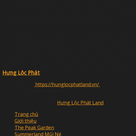
gần RMIT đang ngày càng cao. Chính những giá trị
về vị trí, về mức sống, về chất lượng cuộc sống
xung quanh đó đã và đang làm nên sự khác biệt
cho thị trường đầu tư bất động sản nơi đây.
Trên đây là những thông tin trường RMIT ở đâu,
tiềm năng bất động sản khu vực này như thế nào?
Nếu bạn đang quan tâm đến thị trường bất động
sản khu vực gần trường RMIT hay trên địa bàn
quận 7, có thể tham khảo tin tức thường xuyên tại
Hưng Lộc Phát
nhé!
Webiste:
https://hunglocphatland.vn/
Hotline:
0901 82 85 86
Phát triển và duy trì bởi
Hưng Lộc Phát Land
Trang chủ
Giới thiệu
The Peak Garden
Summerland Mũi Né