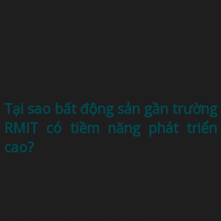
7, TPHCM. Đây là một trong những điểm sáng của
vị trí tại quận 7 và TPHCM. Chính địa điểm lý tưởng
này đã khiến cho tình hình bất động sản gần khu
vực RMIT trở nên sôi nổi hơn rất nhiều.
Bên cạnh địa điểm tại Việt Nam, hiện nay RMIT đã
có mặt tại các quốc gia Sing, Trung Quốc, Indo,
Đức, Hà Lan,…
Tại sao bất động sản gần trường
RMIT có tiềm năng phát triển
cao?
Khi chất lượng cuộc sống con người tăng cao,
những nhu cầu về giáo dục cũng theo đó ngày càng
cao hơn. Chính vì thế, tại các thành phố lớn, nhu
cầu sống và làm việc trong khu vực đô thị có dân
trí cao, đầy đủ tiện ích là điều tất yếu.