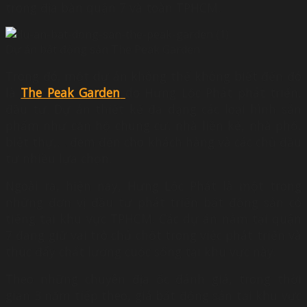
trong địa bàn quận 7 và toàn TPHCM.
Dự án bất động sản The Peak Garden
Trong đó, một dự án không thể không biết đến đó
là
The Peak Garden
do Hưng Lộc Phát phát triển,
đầu tư. Dự án thiết kế đa dạng các loại hình sản
phẩm như căn hộ chung cư, nhà liền kề, nhà phố,
biệt thự,… đem đến cho khách hàng và các chủ đầu
tư nhiều lựa chọn.
Ngoài ra, hiện nay, Hưng Lộc Phát là một trong
những đơn vị đầu tư phát triển bất động sản có
tiếng tại khu vực TPHCM. Các dự án nằm tại quận
7 đang giữ vai trò chủ chốt trong việc phát triển và
thúc đẩy chất lượng cuộc sống tại khu vực này.
Theo những chuyên địa ốc đánh giá, trong thời
gian 3 năm tiếp theo, giá bất động sản tại khu vực