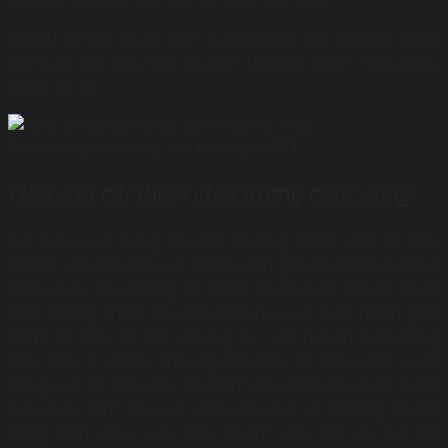
Có rất nhiều lý do ảnh hưởng đến giá trị bất động
sản của các khu vực quanh trường RMIT, tiêu biểu
nhất đó là:
Tiềm năng bất động sản khu vực RMIT
Nhu cầu cải thiện chất lượng cuộc sống
Các khu vực xung quanh trường RMIT đều là khu
đô thị với dân trí cao. Vị trí nằm gần trường đại học
tầm quốc tế chứng tỏ được phần nào để độ khác
biệt trong trình độ dân trí khu vực. Các điểm gần
RMIT là khu đô thị, chung cư, các dự án bất động
sản nhà ở dành cho người dân có nhu cầu cuộc
sống cao. Vì thế, đây là điểm đầu tiên thu hút được
sự quan tâm của các nhà đầu tư và những khách
hàng tìm mua các sản phẩm căn hộ an cư lập