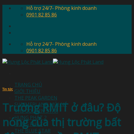
Skip
Hỗ trợ 24/7- Phòng kinh doanh
to
0901 82 85 86
content
Hỗ trợ 24/7- Phòng kinh doanh
0901 82 85 86
TRANG CHỦ
Tin tức
GIỚI THIỆU
THE PEAK GARDEN
Trường RMIT ở đâu? Độ
SUMMERLAND MŨI NÉ
THE GOLDEN STAR
HƯNG PHÁT 2
nóng của thị trường bất
HƯNG PHÁT
THE BLUE STAR