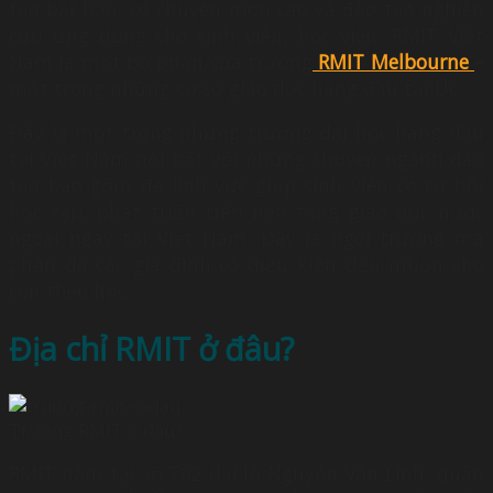
tạo bài bản, có chuyên môn cao và đào tạo nghiên
cứu ứng dụng cho sinh viên, học viên. RMIT Việt
Nam là một bộ phận của trường
RMIT Melbourne
–
một trong những cơ sở giáo dục hàng đầu tại Úc.
Đây là một trong những trường đại học hàng đầu
tại Việt Nam nổi bật với những chuyên ngành đào
tạo bao gồm đa lĩnh vực giúp sinh viên có cơ hội
học tập, phát triển trên nền tảng giáo dục nước
ngoài ngay tại Việt Nam. Đây là ngôi trường mà
phần đa các gia đình có điều kiện đều muốn cho
con theo học.
Địa chỉ RMIT ở đâu?
Trường RMIT ở đâu?
RMIT nằm tại số 702 đại lộ Nguyễn Văn Linh, quận