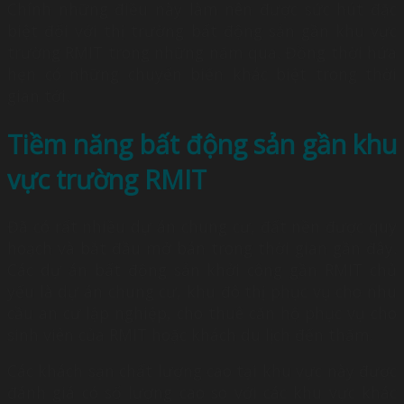
Chính những điều này làm nên được sức hút đặc
biệt đối với thị trường bất động sản gần khu vực
trường RMIT trong những năm qua. Đồng thời hứa
hẹn có những chuyển biến khác biệt trong thời
gian tới.
Tiềm năng bất động sản gần khu
vực trường RMIT
Đã có rất nhiều dự án chung cư, đất nền được quy
hoạch và bắt đầu mở bán trong thời gian gần đây.
Các dự án bất động sản khởi công gần RMIT chủ
yếu là dự án chung cư, khu đô thị phục vụ cho nhu
cầu an cư lập nghiệp, cho thuê căn hộ phục vụ cho
sinh viên của RMIT hoặc khách du lịch đến thăm.
Các khách sạn chất lượng cao tại khu vực này được
đánh giá có số lượng cao so với các khu vực khác