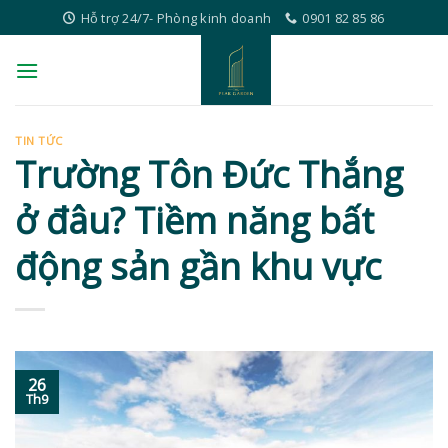
Skip
Hỗ trợ 24/7- Phòng kinh doanh
0901 82 85 86
to
content
TIN TỨC
Trường Tôn Đức Thắng
ở đâu? Tiềm năng bất
động sản gần khu vực
26
Th9