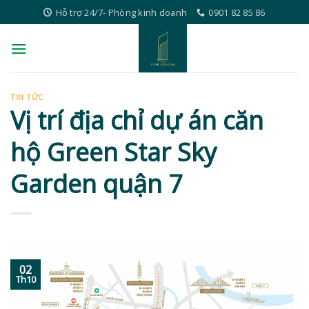
Skip
Hỗ trợ 24/7- Phòng kinh doanh
0901 82 85 86
to
content
TIN TỨC
Vị trí địa chỉ dự án căn
hộ Green Star Sky
Garden quận 7
02
Th10