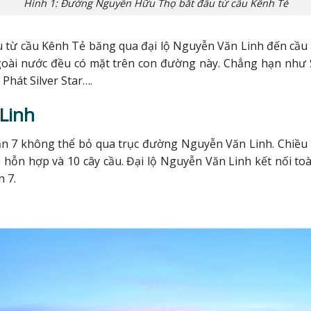
Hình 1: Đường Nguyễn Hữu Thọ bắt đầu từ cầu Kênh Tẻ
ừ cầu Kênh Tẻ băng qua đại lộ Nguyễn Văn Linh đến cầu B
oài nước đều có mặt trên con đường này. Chẳng hạn như Su
Phát Silver Star….
Linh
n 7 không thể bỏ qua trục đường Nguyễn Văn Linh. Chiều d
e hỗn hợp và 10 cây cầu. Đại lộ Nguyễn Văn Linh kết nối t
n 7.