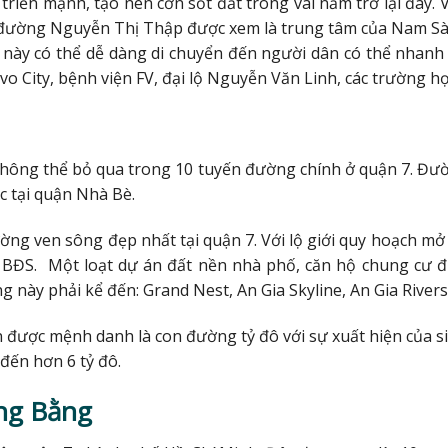
iển mạnh, tạo nên cơn sốt đất trong vài năm trở lại đây. V
 đường Nguyễn Thị Thập được xem là trung tâm của Nam Sài
 này có thể dễ dàng di chuyển đến người dân có thể nhanh
ivo City, bệnh viện FV, đại lộ Nguyễn Văn Linh, các trường h
không thể bỏ qua trong 10 tuyến đường chính ở quận 7. Đư
c tại quận Nhà Bè.
ng ven sông đẹp nhất tại quận 7. Với lộ giới quy hoạch mở
 BĐS. Một loạt dự án đất nền nhà phố, căn hộ chung cư 
 này phải kể đến: Grand Nest, An Gia Skyline, An Gia Riversi
n được mệnh danh là con đường tỷ đô với sự xuất hiện của s
 đến hơn 6 tỷ đô.
ng Bằng