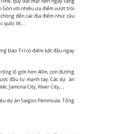
ì thế, quỹ đất mặt tiền ngày càng
 Gòn với nhiều ưu điểm vượt trội
 chóng đến các địa điểm như: cầu
ọc quốc tế,…
ờng Đào Trí có điểm bắt đầu ngay
 rộng lộ giới hơn 40m, con đường
được đầu tư mạnh tay. Các dự án
de, Jamona City, River City,….
iêu dự án Saigon Peninsula. Tổng