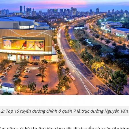
 2: Top 10 tuyến đường chính ở quận 7 là trục đường Nguyễn Văn 
m nên cực kỳ thuận tiện cho việc di chuyển của các phươn