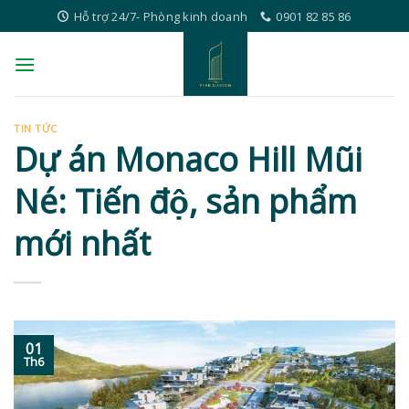
Skip
Hỗ trợ 24/7- Phòng kinh doanh
0901 82 85 86
to
content
TIN TỨC
Dự án Monaco Hill Mũi
Né: Tiến độ, sản phẩm
mới nhất
01
Th6