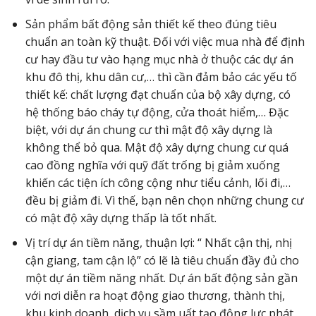
Sản phẩm bất động sản thiết kế theo đúng tiêu
chuẩn an toàn kỹ thuật. Đối với việc mua nhà để định
cư hay đầu tư vào hạng mục nhà ở thuộc các dự án
khu đô thị, khu dân cư,… thì cần đảm bảo các yếu tố
thiết kế: chất lượng đạt chuẩn của bộ xây dựng, có
hệ thống báo cháy tự động, cửa thoát hiểm,… Đặc
biệt, với dự án chung cư thì mật độ xây dựng là
không thể bỏ qua. Mật độ xây dựng chung cư quá
cao đồng nghĩa với quỹ đất trống bị giảm xuống
khiến các tiện ích công cộng như tiểu cảnh, lối đi,…
đều bị giảm đi. Vì thế, bạn nên chọn những chung cư
có mật độ xây dựng thấp là tốt nhất.
Vị trí dự án tiềm năng, thuận lợi: “ Nhất cận thị, nhị
cận giang, tam cận lộ” có lẽ là tiêu chuẩn đầy đủ cho
một dự án tiềm năng nhất. Dự án bất động sản gần
với nơi diễn ra hoạt động giao thương, thành thị,
khu kinh doanh, dịch vụ sầm uất tạo động lực phát