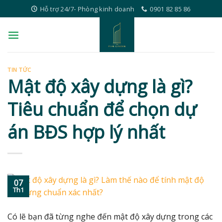
Skip
Hỗ trợ 24/7- Phòng kinh doanh
0901 82 85 86
to
content
TIN TỨC
Mật độ xây dựng là gì?
Tiêu chuẩn để chọn dự
án BĐS hợp lý nhất
07
Th1
Có lẽ bạn đã từng nghe đến mật độ xây dựng trong các