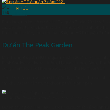
HƯNG LỘC PHÁT COMPLEX
24
TIN TỨC
Th9
LIÊN HỆ
Bạn đang tìm kếm 8 dự án HOT ở quận 7 năm 2021? Việc đầu
các chủ đầu tư lớn. Đặc biệt là khi khu vực Thành phố Hồ
Phát Land
sẽ tổng hợp cho bạn
8 dự án HOT ở quận 7 năm
Dự án The Peak Garden
Một trong
8 dự án HOT ở quận 7 năm 2021
được các nhà
Peak Garden tọa lạc tại đường Nguyễn Lương Bằng, Phườn
dòng chăm sóc sức khỏe & Sắc đẹp tại khu Nam Sài Gòn.
The Peak Garden sở hữu vị trí đắc địa, nằm ở khu vực phía
các khu vực lân cận trong khoảng thời gian ngắn.
Dự án The Peak Garden là nơi an cư tốt cho sức khỏe, gần 
Dự án chung cư The Peak Garden được thiết kế với nhiều t