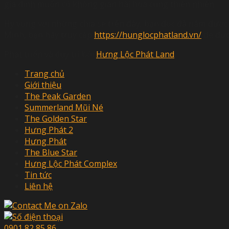
gia đình muốn có không gian hài hòa cùng thiên nhiên.
Hy vọng với những chia sẻ trên đây, bạn đọc đã nắm đượ
Minh, bạn hãy truy cập
https://hunglocphatland.vn/
để đượ
Phát triển và duy trì bởi
Hưng Lộc Phát Land
Trang chủ
Giới thiệu
The Peak Garden
Summerland Mũi Né
The Golden Star
Hưng Phát 2
Hưng Phát
The Blue Star
Hưng Lộc Phát Complex
Tin tức
Liên hệ
0901 82 85 86