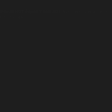
c
8 dự án HOT ở quận 7 năm 2021.
Nếu cần tư vấn về các dự 
c hỗ trợ nhé.