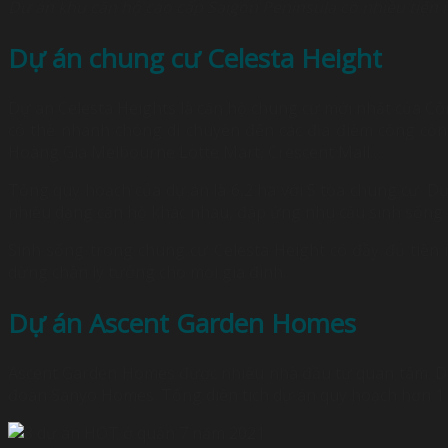
Dự án khu căn hộ cao cấp Saigon Peninsula có nhiều tiện í
Dự án chung cư Celesta Height
Dự án Celesta Heights là căn hộ chung cư mới nhất của Côn
có thể nhanh chóng di chuyển đến các địa điểm công cộ
Hoàng Gia Melbourne Lotte Mart, Crescent Mall….
Tổng quy hoạch của dự án là 6,2 ha với 5 tòa chung cư. D
nhiều dạng căn hộ khác nhau, đáp ứng nhu cầu sinh sống
Sinh sống trong chung cư Celesta Height có đầy đủ tiện 
dừng chân lý tưởng cho mọi gia đình.
Dự án Ascent Garden Homes
Ascent Garden Homes được nhiều nhà đầu tư quan tâm. Dự 
đoàn Sanyo Homes. Tổng diện tích dự án quy hoạch hơn 1 h