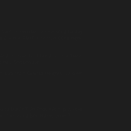
m Sài Gòn nên dân cư sinh sống tại đây
ng Đại học RMIT, Học viện Công nghệ
tầng có 9 căn hộ. Chung cư chia thành
ng ngủ, Shophouse.
ên. Lựa chọn Celesta Heights sẽ điểm
tư Địa ốc Tiến Phát, kết hợp với tập
 nằm tại Đường Bến Nghé, Quận 7.