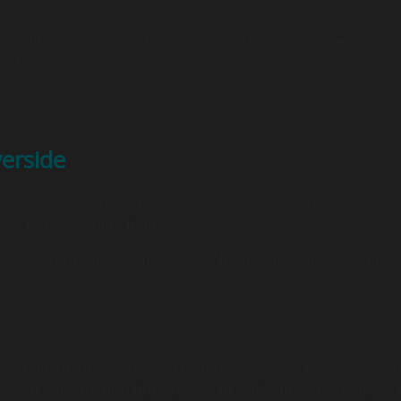
 xanh, thông minh. Chủ đầu tư tập đoàn Sunshine Group 
 cấp.
 đãng
erside
 Phường Tân Thuận Đông, Quận 7.
Căn hộ chung cư Asiana
ó 21 tầng và 2 tầng hầm.
iện đại, đa dạng như: hồ bơi, cửa hàng cafe, khu y tế, khu v
ền kề Phú Mỹ Hưng. Đây đều là những dự án HOT được các nh
 – ngoại khu thích hợp với cư dân sinh sống và làm việc. Đây