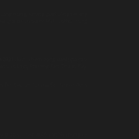
, sang trọng, không gian sống thoáng
 giải trí Crescent Mall, Lotte,…Xung
m 2021
được khách hàng đánh giá cao.
uyễn Văn Linh, Phường Tân Thuận Tây,
ăn hộ. Các căn hộ của Eco Green được
òa tháp với hơn 4000 căn hộ chung cư