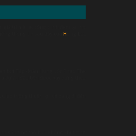
iá trị mà các công trình đem lại cho
Những thông tin sau đây của
H
ưng Lộc
iển bởi Tập đoàn Hưng Lộc Phát. The
à dự án đầu tiên được xây dựng theo
 Giao thông thuận lợi, dễ dàng đi đến
sinh sống hít thở bầu không khí trong