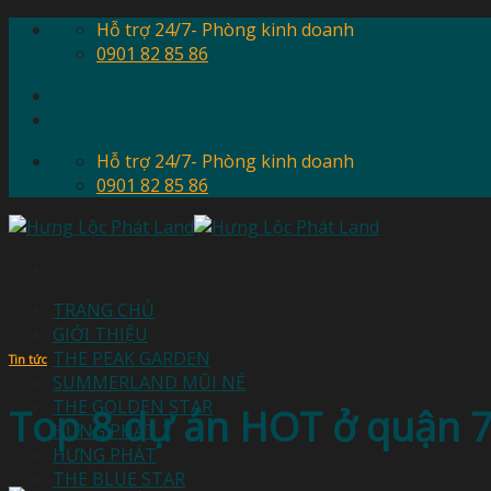
Skip
Hỗ trợ 24/7- Phòng kinh doanh
to
0901 82 85 86
content
Hỗ trợ 24/7- Phòng kinh doanh
0901 82 85 86
TRANG CHỦ
GIỚI THIỆU
THE PEAK GARDEN
Tin tức
SUMMERLAND MŨI NÉ
THE GOLDEN STAR
Top 8 dự án HOT ở quận 
HƯNG PHÁT 2
HƯNG PHÁT
THE BLUE STAR