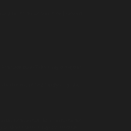
trang bị cho dự án Sunshine Diamond
 Riverside quận 7 được xây dựng trên
ui chơi trẻ em, phòng tập gym – yoga,
à đầu tư quan tâm. Mỗi căn hộ tại dự
 sẽ là sự lựa chọn tuyệt vời cho các