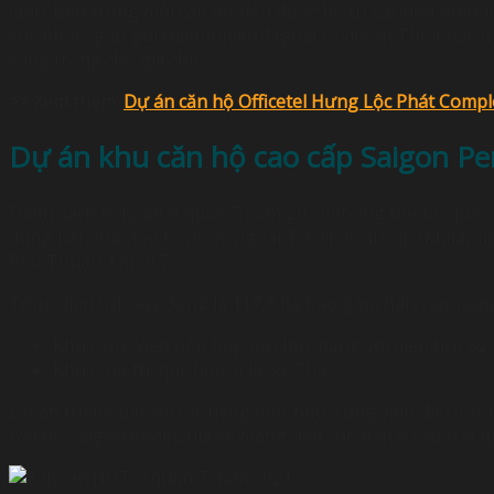
lành. Bên trong mỗi căn hộ đều được bố trí các tiện ích t
sức khỏe, gần gũi thiên nhiên. Ngoài ra dự án The Peak G
sang trọng cho gia chủ.
>> Xem thêm:
Dự án căn hộ Officetel Hưng Lộc Phát Comp
Dự án khu căn hộ cao cấp Saigon Pe
Danh sách 8 dự án ở quận 7 năm 2021 không thể bỏ qua S
dùng hai nhà đầu tư nước ngoài: Pavilion Group (Malaysi
Phú Thuận, Quận 7.
Tổng diện tích xây dựng là 117,8 ha bao gồm hai chức năng
Khu công viên hỗn hợp đa chức năng với diện tích 82,
Khu ở đô thị quy hoạch là 35,7 ha.
Dự án triển khai với các hạng mục như: công viên đa chức 
căn hộ Saigon Peninsula sẽ mang đến cho dân cư sự trải n