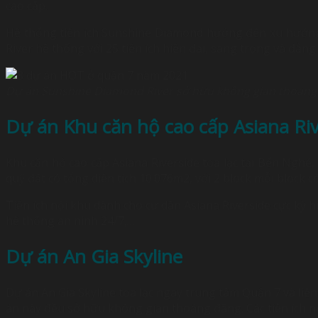
cao cấp.
Hệ thống tiện ích Sunshine Diamond hướng đến xu hướng
River hệ thống với 25 tiện ích hiện đại, sang trọng và đẳng
Dự án Sunshine Diamond River sở hữu không gian thoáng
Dự án Khu căn hộ cao cấp Asiana Riv
Khu căn hộ cao cấp Asiana Riverside tọa lạc tại
Bến Nghé,
quỹ đất có tổng diện tích 10.076m2, với 2 block mỗi block c
Tiện ích nội khu dành cho cư dân Asiana Riverside cực kỳ h
hệ thống an ninh 24/7,…
Dự án
An Gia Skyline
Dự án
An Gia Skyline
tọa lạc ngay trung tâm Quận 7 và li
án này đều sở hữu không gian thoáng đãng. Các tiện ích nội