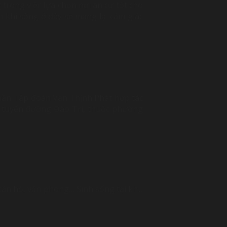
 trong việc lựa chọn nơi an cư tốt cho
n khi sống ở đây sẽ mang lại cảm giác
phần Tập đoàn Vạn Thịnh Phát hợp tác
ên tuyến đường Đào Trí, thuộc phường
 căn hộ, văn phòng… Sinh sống tại khu