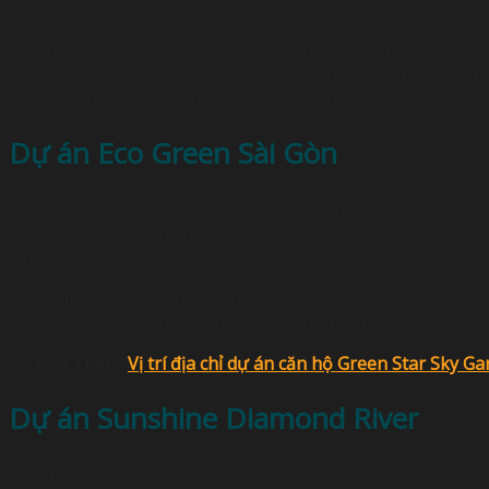
Ascent Garden Homes đa dạng loại hình căn hộ
Ascent Garden có nhiều loại hình căn hộ đảm bảo nhu cầu
đãng. Từ dự án, dân cư sinh sống có thể nhanh chóng di c
quanh gần các hệ thống trường học trong nước và quốc tế
Dự án Eco Green Sài Gòn
Eco Green Sài Gòn là khu phức hợp căn hộ cao cấp mang ti
Eco Green Sài Gòn là dự án được đầu tư và phát triển bở
Quận 7.
Tổng quy mô xây dựng là 14 hecta với 6 tòa cao tầng. Ch
thiết kế với tiêu chuẩn Xanh không gian lại rộng rãi, hài 
>> Xem Thêm:
Vị trí địa chỉ dự án căn hộ Green Star Sky G
Dự án Sunshine Diamond River
Dự án Sunshine Diamond River có vị trí tọa lạc ngay tại 