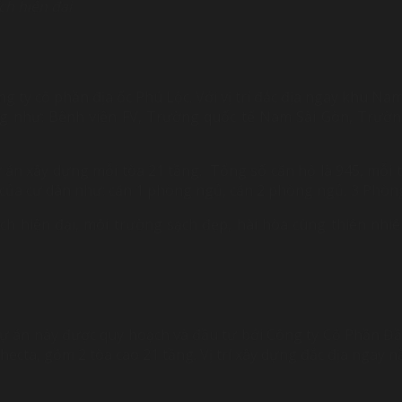
ch hiện đại
g ty cổ phần địa ốc Phú Lộc. Với vị trí đắc địa ngay khu Na
ng như: Bệnh viện FV, Trường quốc tế Nam Sài Gòn, Trườ
ự án xây dựng mỗi tòa 21 tầng. Tổng số căn hộ là 945, mỗi 
 của cư dân như: căn 1 phòng ngủ, căn 2 phòng ngủ, 3 Phò
ích hiện đại, môi trường sạch đẹp, hài hòa cùng thiên nhi
án này được quy hoạch và đầu tư bởi Công ty Cổ Phần Đầu 
ecta, gồm 2 tòa cao 21 tầng. Vị trí xây dựng đắc địa ngay