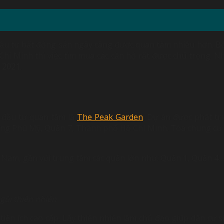
 tư bất động sản ngày càng được quan tâm nhiều hơn. Bởi g
 Chí Minh thì việc tìm mua các căn hộ rất được chú trọng. 
 2021
.
 đầu tư quan tâm là
The Peak Garden
. Dự án được phát tr
g Phú Mỹ, Quận 7, Thành phố Hồ Chí Minh. Tòa chung cư l
 Nam, gần với trung tâm các quận lớn như: Quận 1, Quận 4….
gũi thiên nhiên
iện ích cao cấp. Lấy thiên nhiên làm chủ đạo giúp dân cư 