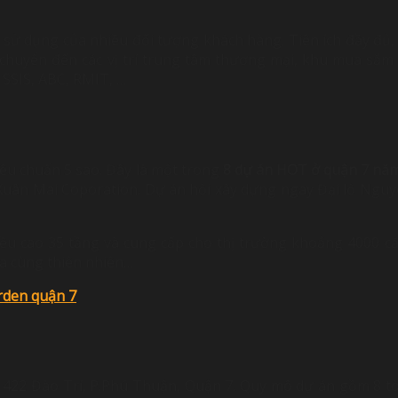
 sử dụng của nhiều đối tượng khách hàng. Tiện ích đầy đủ
huyển đến các vị trí trung tâm thương mại, khu mua sắm và
 SSIS, ABC, RMIT, …
êu chuẩn 5 sao. Đây là một trong
8 dự án HOT ở quận 7 nă
i Xuân Mai Coporation. Dự án hội xây dựng ngay Đại lộ Ng
iều cao 35 tầng và cung cấp cho thị trường khoảng 4000 c
hòa cùng thiên nhiên…
arden quận 7
số 422 Đào Trí, P.Phú Thuận, Quận 7. Quy mô dự án gồm 8 t