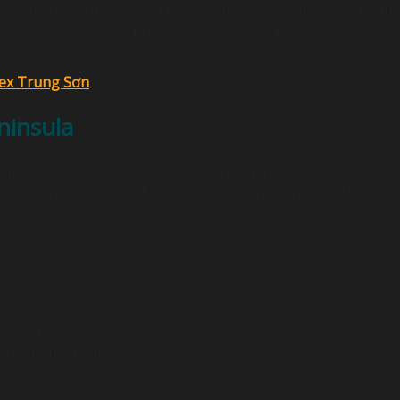
hích hợp. Đáp ứng yêu cầu ngày càng cao của người tiêu dùng
arden thiết kế theo phong cách Châu Âu hiện đại. Vì thế nê
lex Trung Sơn
ninsula
aigon Peninsula. Chủ đầu tư của dự án này là Công ty Cổ 
a) và Genting Group (Malaysia). Khu căn hộ này tọa lạc tr
 chính là
1 ha
năng, bến cảng du thuyền quốc tế, khách sạn, khu biệt thự,
ghiệm tuyệt vời.