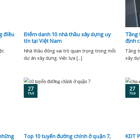
g điều
Điểm danh 10 nhà thầu xây dựng uy
Tầng t
tín tại Việt Nam
định 
ệc
Nhà thầu đóng vai trò quan trọng trong mỗi
Tầng t
dự án xây dựng. Việc lựa [...]
xây dựn
27
27
Th9
Th9
 những
Top 10 tuyến đường chính ở quận 7,
KDT P