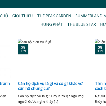
 CHỦ
GIỚI THIỆU
THE PEAK GARDEN
SUMMERLAND M
HƯNG PHÁT
THE BLUE STAR
HƯ
29
29
Th9
Th9
 tránh
Căn hộ dịch vụ là gì và có gì khác với
Tìm hi
căn hộ chung cư?
cách t
 đến
Căn hộ dịch vụ là gì? Đây là thuật ngữ mọi
Người 
người được nghe thấy [...]
thủy ha