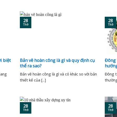
28
28
Th9
Th9
i biệt
Bản vẽ hoàn công là gì và quy định cụ
Đông t
thể ra sao?
hướng
đang
Bản vẽ hoàn công là gì và có khác so với bản
Đông tứ
thiết kế của [...]
thường 
28
28
Th9
Th9