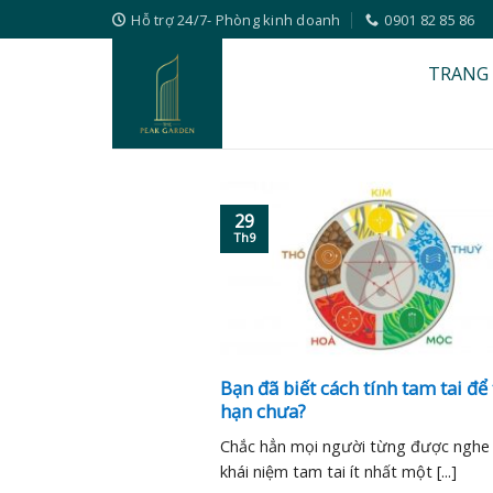
Skip
Hỗ trợ 24/7- Phòng kinh doanh
0901 82 85 86
to
content
TRANG
29
Th9
Bạn đã biết cách tính tam tai để
hạn chưa?
Chắc hẳn mọi người từng được nghe
khái niệm tam tai ít nhất một [...]